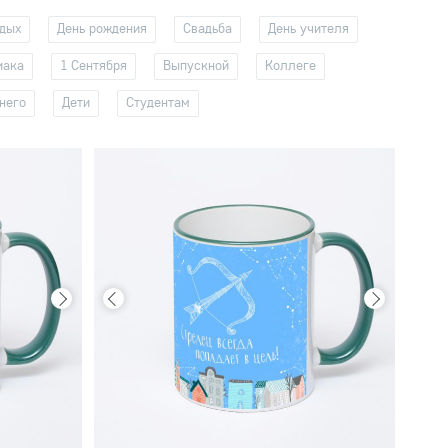
тдых
День рождения
Свадьба
День учителя
иака
1 Сентября
Выпускной
Коллеге
него
Дети
Студентам