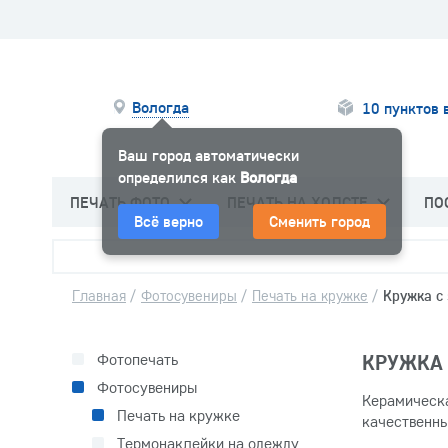
Вологда
10 пунктов 
Ваш город автоматически
определился как
Вологда
ПЕЧАТЬ ФОТО
ПЕЧАТЬ НА ХОЛСТЕ
ПО
Всё верно
Сменить город
Главная
/
Фотосувениры
/
Печать на кружке
/
Кружка с
Фотопечать
КРУЖКА 
Фотосувениры
Керамическа
Печать на кружке
качественны
Термонаклейки на одежду