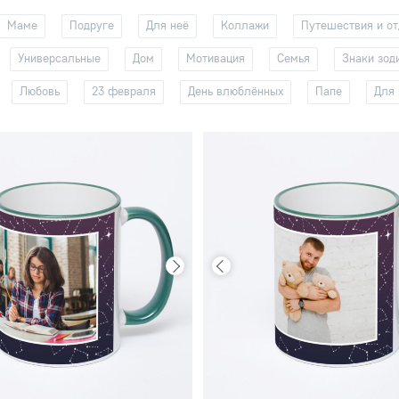
Маме
Подруге
Для неё
Коллажи
Путешествия и о
Универсальные
Дом
Мотивация
Семья
Знаки зод
Любовь
23 февраля
День влюблённых
Папе
Для 