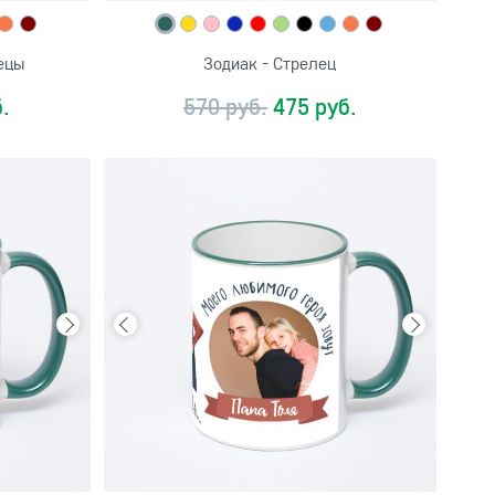
ецы
Зодиак - Стрелец
.
570 руб.
475 руб.