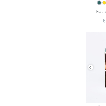
Колл
5