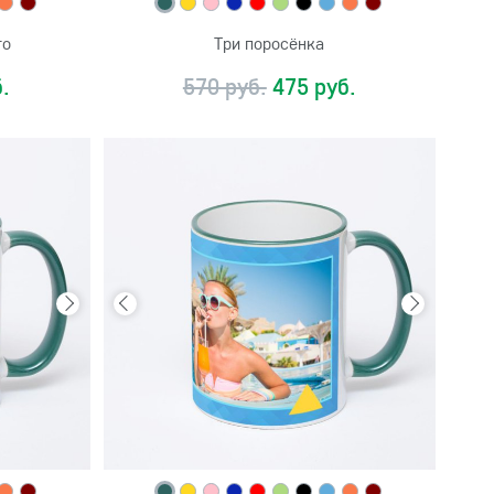
то
Три поросёнка
.
570 руб.
475 руб.