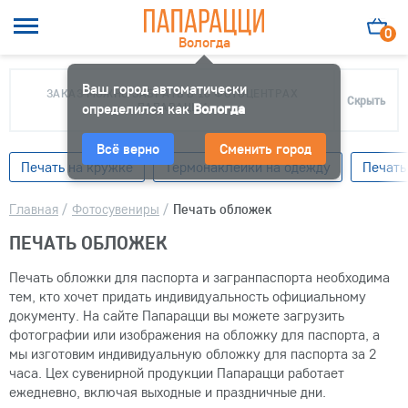
0
Вологда
Ваш город автоматически
ЗАКАЗ МОЖНО ЗАБРАТЬ В 10 ФОТОЦЕНТРАХ
Скрыть
определился как
ПАПАРАЦЦИ
Вологда
Всё верно
Сменить город
Печать на кружке
Термонаклейки на одежду
Печать
Главная
/
Фотосувениры
/
Печать обложек
ПЕЧАТЬ ОБЛОЖЕК
Печать обложки для паспорта и загранпаспорта необходима
тем, кто хочет придать индивидуальность официальному
документу. На сайте Папарацци вы можете загрузить
фотографии или изображения на обложку для паспорта, а
мы изготовим индивидуальную обложку для паспорта за 2
часа. Цех сувенирной продукции Папарацци работает
ежедневно, включая выходные и праздничные дни.