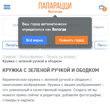
0
Вологда
Ваш город автоматически
ЗАКАЗ МОЖНО ЗАБРАТЬ В 10 ФОТОЦЕНТРАХ
Скрыть
определился как
ПАПАРАЦЦИ
Вологда
Всё верно
Сменить город
Печать на кружке
Термонаклейки на одежду
Печать
Главная
/
Фотосувениры
/
Печать на кружке
/
Кружка с зеленой ручкой и ободком
КРУЖКА С ЗЕЛЕНОЙ РУЧКОЙ И ОБОДКОМ
Керамическая кружка с зеленой ручкой и ободком с
нанесением изображения. Кружка с вашим изображением –
это уникальный и качественный подарок. Создать её вы
можете прямо сейчас в редакторе, добавляя фотографии,
стикеры и надписи.