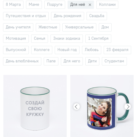
8 Марта
Маме
Подруге
Для неё
Коллажи
Путешествия и отдых
День рождения
Свадьба
День учителя
Животные
Универсальные
Дом
Мотивация
Семья
Знаки зодиака
1 Сентября
Выпускной
Коллеге
Новый год
Любовь
23 февраля
День влюблённых
Папе
Для него
Дети
Студентам