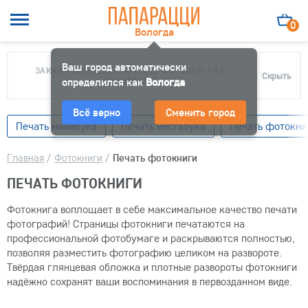
0
Вологда
Ваш город автоматически
ЗАКАЗ МОЖНО ЗАБРАТЬ В 10 ФОТОЦЕНТРАХ
Скрыть
определился как
ПАПАРАЦЦИ
Вологда
Всё верно
Сменить город
Печать минибука
Печать инстабука
Печать фотокни
Главная
/
Фотокниги
/
Печать фотокниги
ПЕЧАТЬ ФОТОКНИГИ
Фотокнига воплощает в себе максимальное качество печати
фотографий! Страницы фотокниги печатаются на
профессиональной фотобумаге и раскрываются полностью,
позволяя разместить фотографию целиком на развороте.
Твёрдая глянцевая обложка и плотные развороты фотокниги
надёжно сохранят ваши воспоминания в первозданном виде.