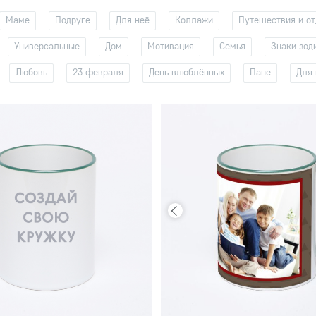
Маме
Подруге
Для неё
Коллажи
Путешествия и о
Универсальные
Дом
Мотивация
Семья
Знаки зод
Любовь
23 февраля
День влюблённых
Папе
Для 