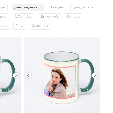
тдых
День рождения
Свадьба
День учителя
иака
1 Сентября
Выпускной
Коллеге
него
Дети
Студентам