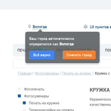
Вологда
10 пунктов 
Ваш город автоматически
определился как
Вологда
ПЕЧАТЬ ФОТО
ПЕЧАТЬ НА ХОЛСТЕ
ПО
Всё верно
Сменить город
Главная
/
Фотосувениры
/
Печать на кружке
/
Кружка с
Фотопечать
КРУЖКА 
Фотосувениры
Керамическа
Печать на кружке
качественны
Термонаклейки на одежду