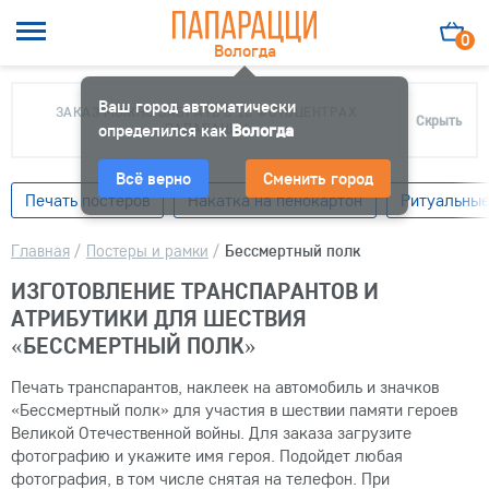
0
Вологда
Ваш город автоматически
ЗАКАЗ МОЖНО ЗАБРАТЬ В 10 ФОТОЦЕНТРАХ
Скрыть
определился как
ПАПАРАЦЦИ
Вологда
Всё верно
Сменить город
Печать постеров
Накатка на пенокартон
Ритуальные
Главная
/
Постеры и рамки
/
Бессмертный полк
ИЗГОТОВЛЕНИЕ ТРАНСПАРАНТОВ И
АТРИБУТИКИ ДЛЯ ШЕСТВИЯ
«БЕССМЕРТНЫЙ ПОЛК»
Печать транспарантов, наклеек на автомобиль и значков
«Бессмертный полк» для участия в шествии памяти героев
Великой Отечественной войны. Для заказа загрузите
фотографию и укажите имя героя. Подойдет любая
фотография, в том числе снятая на телефон. При