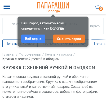
0
Вологда
Ваш город автоматически
ЗАКАЗ МОЖНО ЗАБРАТЬ В 10 ФОТОЦЕНТРАХ
Скрыть
определился как
ПАПАРАЦЦИ
Вологда
Всё верно
Сменить город
Печать на кружке
Термонаклейки на одежду
Печать
Главная
/
Фотосувениры
/
Печать на кружке
/
Кружка с зеленой ручкой и ободком
КРУЖКА С ЗЕЛЕНОЙ РУЧКОЙ И ОБОДКОМ
Керамическая кружка с зеленой ручкой и ободком с
нанесением изображения. Кружка с вашим изображением –
это уникальный и качественный подарок. Создать её вы
можете прямо сейчас в редакторе, добавляя фотографии,
стикеры и надписи.