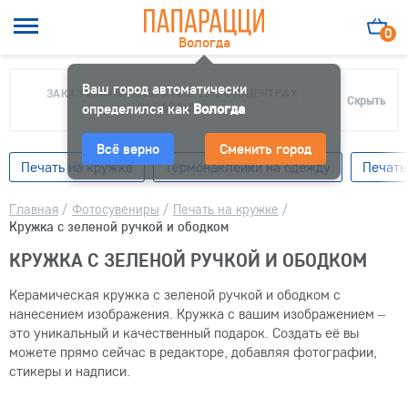
0
Вологда
Ваш город автоматически
ЗАКАЗ МОЖНО ЗАБРАТЬ В 10 ФОТОЦЕНТРАХ
Скрыть
определился как
ПАПАРАЦЦИ
Вологда
Всё верно
Сменить город
Печать на кружке
Термонаклейки на одежду
Печать
Главная
/
Фотосувениры
/
Печать на кружке
/
Кружка с зеленой ручкой и ободком
КРУЖКА С ЗЕЛЕНОЙ РУЧКОЙ И ОБОДКОМ
Керамическая кружка с зеленой ручкой и ободком с
нанесением изображения. Кружка с вашим изображением –
это уникальный и качественный подарок. Создать её вы
можете прямо сейчас в редакторе, добавляя фотографии,
стикеры и надписи.