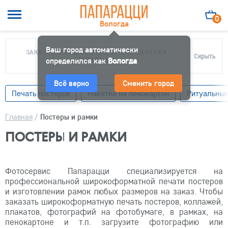
0
Вологда
Ваш город автоматически
ЗАКАЗ МОЖНО ЗАБРАТЬ В 10 ФОТОЦЕНТРАХ
Скрыть
определился как
ПАПАРАЦЦИ
Вологда
Всё верно
Сменить город
Печать постеров
Накатка на пенокартон
Ритуальные
Главная
/
Постеры и рамки
ПОСТЕРЫ И РАМКИ
Фотосервис Папарацци специализируется на
профессиональной широкоформатной печати постеров
и изготовлении рамок любых размеров на заказ. Чтобы
заказать широкоформатную печать постеров, коллажей,
плакатов, фотографий на фотобумаге, в рамках, на
пенокартоне и т.п. загрузите фотографию или