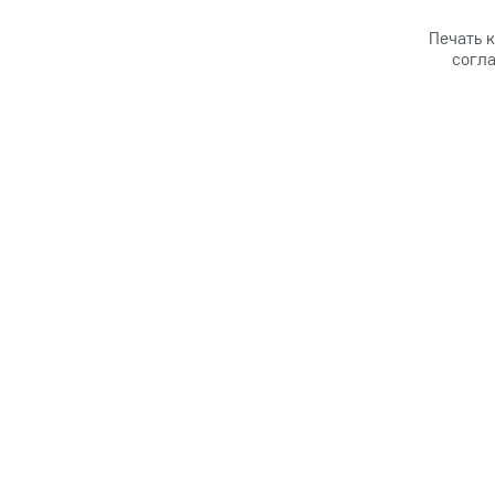
Печать к
согла