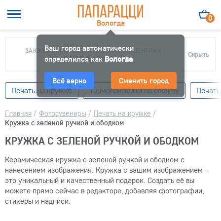
0
Вологда
Ваш город автоматически
ЗАКАЗ МОЖНО ЗАБРАТЬ В 10 ФОТОЦЕНТРАХ
Скрыть
определился как
ПАПАРАЦЦИ
Вологда
Всё верно
Сменить город
Печать на кружке
Термонаклейки на одежду
Печать
Главная
/
Фотосувениры
/
Печать на кружке
/
Кружка с зеленой ручкой и ободком
КРУЖКА С ЗЕЛЕНОЙ РУЧКОЙ И ОБОДКОМ
Керамическая кружка с зеленой ручкой и ободком с
нанесением изображения. Кружка с вашим изображением –
это уникальный и качественный подарок. Создать её вы
можете прямо сейчас в редакторе, добавляя фотографии,
стикеры и надписи.