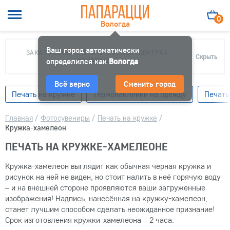
0
Вологда
Ваш город автоматически
ЗАКАЗ МОЖНО ЗАБРАТЬ В 10 ФОТОЦЕНТРАХ
Скрыть
определился как
ПАПАРАЦЦИ
Вологда
Всё верно
Сменить город
Печать на кружке
Термонаклейки на одежду
Печать
Главная
/
Фотосувениры
/
Печать на кружке
/
Кружка-хамелеон
ПЕЧАТЬ НА КРУЖКЕ-ХАМЕЛЕОНЕ
Кружка-хамелеон выглядит как обычная чёрная кружка и
рисунок на ней не виден, но стоит налить в неё горячую воду
– и на внешней стороне проявляются ваши загруженные
изображения! Надпись, нанесённая на кружку-хамелеон,
станет лучшим способом сделать неожиданное признание!
Срок изготовления кружки-хамелеона – 2 часа.