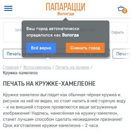
0
Вологда
Ваш город автоматически
ЗАКАЗ МОЖНО ЗАБРАТЬ В 10 ФОТОЦЕНТРАХ
Скрыть
определился как
ПАПАРАЦЦИ
Вологда
Всё верно
Сменить город
Печать на кружке
Термонаклейки на одежду
Печать
Главная
/
Фотосувениры
/
Печать на кружке
/
Кружка-хамелеон
ПЕЧАТЬ НА КРУЖКЕ-ХАМЕЛЕОНЕ
Кружка-хамелеон выглядит как обычная чёрная кружка и
рисунок на ней не виден, но стоит налить в неё горячую воду
– и на внешней стороне проявляются ваши загруженные
изображения! Надпись, нанесённая на кружку-хамелеон,
станет лучшим способом сделать неожиданное признание!
Срок изготовления кружки-хамелеона – 2 часа.