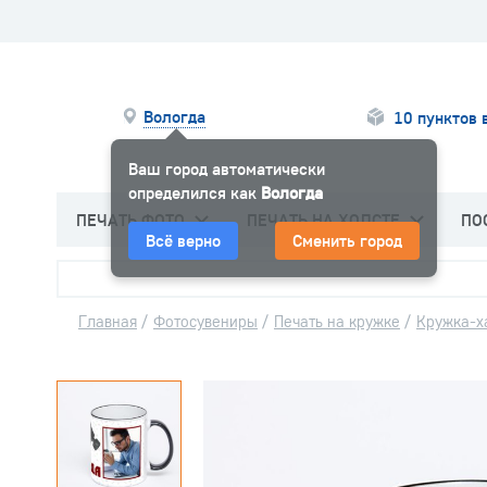
Вологда
10 пунктов 
Ваш город автоматически
определился как
Вологда
ПЕЧАТЬ ФОТО
ПЕЧАТЬ НА ХОЛСТЕ
ПО
Всё верно
Сменить город
Главная
/
Фотосувениры
/
Печать на кружке
/
Кружка-х