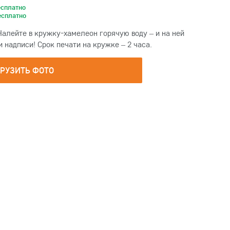
есплатно
есплатно
Налейте в кружку-хамелеон горячую воду – и на ней
надписи! Срок печати на кружке – 2 часа.
ГРУЗИТЬ ФОТО