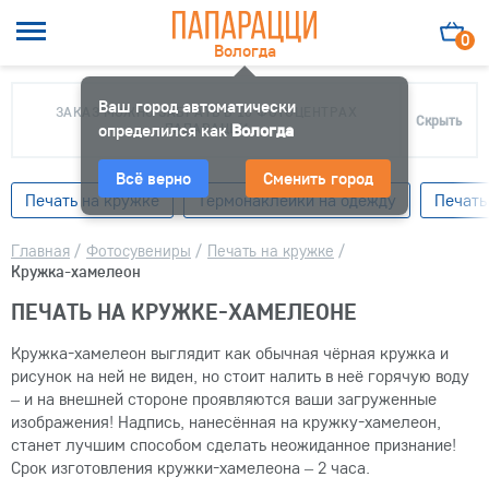
0
Вологда
Ваш город автоматически
ЗАКАЗ МОЖНО ЗАБРАТЬ В 10 ФОТОЦЕНТРАХ
Скрыть
определился как
ПАПАРАЦЦИ
Вологда
Всё верно
Сменить город
Печать на кружке
Термонаклейки на одежду
Печать
Главная
/
Фотосувениры
/
Печать на кружке
/
Кружка-хамелеон
ПЕЧАТЬ НА КРУЖКЕ-ХАМЕЛЕОНЕ
Кружка-хамелеон выглядит как обычная чёрная кружка и
рисунок на ней не виден, но стоит налить в неё горячую воду
– и на внешней стороне проявляются ваши загруженные
изображения! Надпись, нанесённая на кружку-хамелеон,
станет лучшим способом сделать неожиданное признание!
Срок изготовления кружки-хамелеона – 2 часа.