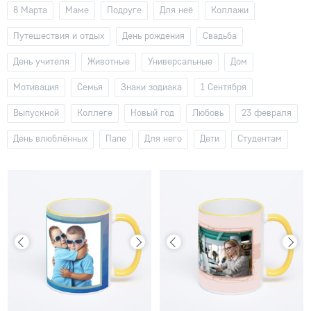
8 Марта
Маме
Подруге
Для неё
Коллажи
Путешествия и отдых
День рождения
Свадьба
День учителя
Животные
Универсальные
Дом
Мотивация
Семья
Знаки зодиака
1 Сентября
Выпускной
Коллеге
Новый год
Любовь
23 февраля
День влюблённых
Папе
Для него
Дети
Студентам