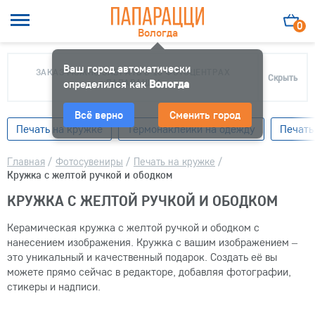
0
Вологда
Ваш город автоматически
ЗАКАЗ МОЖНО ЗАБРАТЬ В 10 ФОТОЦЕНТРАХ
Скрыть
определился как
ПАПАРАЦЦИ
Вологда
Всё верно
Сменить город
Печать на кружке
Термонаклейки на одежду
Печать
Главная
/
Фотосувениры
/
Печать на кружке
/
Кружка с желтой ручкой и ободком
КРУЖКА С ЖЕЛТОЙ РУЧКОЙ И ОБОДКОМ
Керамическая кружка с желтой ручкой и ободком с
нанесением изображения. Кружка с вашим изображением –
это уникальный и качественный подарок. Создать её вы
можете прямо сейчас в редакторе, добавляя фотографии,
стикеры и надписи.