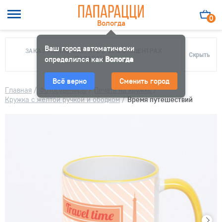
0
Вологда
Ваш город автоматически
ЗАКАЗ МОЖНО ЗАБРАТЬ В 10 ФОТОЦЕНТРАХ
Скрыть
определился как
ПАПАРАЦЦИ
Вологда
Всё верно
Сменить город
Главная
/
Фотосувениры
/
Печать на кружке
/
Кружка с желтой ручкой и ободком
/
Время путешествий