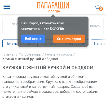
0
Вологда
Ваш город автоматически
ЗАКАЗ МОЖНО ЗАБРАТЬ В 10 ФОТОЦЕНТРАХ
Скрыть
определился как
ПАПАРАЦЦИ
Вологда
Всё верно
Сменить город
Печать на кружке
Термонаклейки на одежду
Печать
Главная
/
Фотосувениры
/
Печать на кружке
/
Кружка с желтой ручкой и ободком
КРУЖКА С ЖЕЛТОЙ РУЧКОЙ И ОБОДКОМ
Керамическая кружка с желтой ручкой и ободком с
нанесением изображения. Кружка с вашим изображением –
это уникальный и качественный подарок. Создать её вы
можете прямо сейчас в редакторе, добавляя фотографии,
стикеры и надписи.