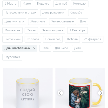
8 Марта
Маме
Подруге
Для неё
Коллажи
Путешествия и отдых
День рождения
Свадьба
День учителя
Животные
Универсальные
Дом
Мотивация
Семья
Знаки зодиака
1 Сентября
Выпускной
Коллеге
Новый год
Любовь
23 февраля
День влюблённых
Папе
Для него
Дети
Студентам