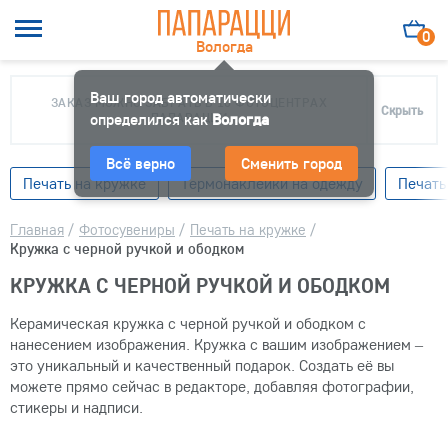
0
Вологда
Ваш город автоматически
ЗАКАЗ МОЖНО ЗАБРАТЬ В 10 ФОТОЦЕНТРАХ
Скрыть
определился как
ПАПАРАЦЦИ
Вологда
Всё верно
Сменить город
Печать на кружке
Термонаклейки на одежду
Печать
Главная
/
Фотосувениры
/
Печать на кружке
/
Кружка с черной ручкой и ободком
КРУЖКА С ЧЕРНОЙ РУЧКОЙ И ОБОДКОМ
Керамическая кружка с черной ручкой и ободком с
нанесением изображения. Кружка с вашим изображением –
это уникальный и качественный подарок. Создать её вы
можете прямо сейчас в редакторе, добавляя фотографии,
стикеры и надписи.