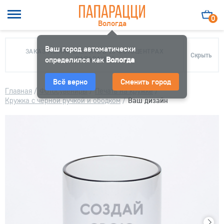
0
Вологда
Ваш город автоматически
ЗАКАЗ МОЖНО ЗАБРАТЬ В 10 ФОТОЦЕНТРАХ
Скрыть
определился как
ПАПАРАЦЦИ
Вологда
Всё верно
Сменить город
Главная
/
Фотосувениры
/
Печать на кружке
/
Кружка с черной ручкой и ободком
/
Ваш дизайн