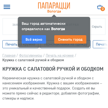
0
Вологда
Ваш город автоматически
ЗАКАЗ МОЖНО ЗАБРАТЬ В 10 ФОТОЦЕНТРАХ
Скрыть
определился как
ПАПАРАЦЦИ
Вологда
Всё верно
Сменить город
Печать на кружке
Термонаклейки на одежду
Печать
Главная
/
Фотосувениры
/
Печать на кружке
/
Кружка с салатовой ручкой и ободком
КРУЖКА С САЛАТОВОЙ РУЧКОЙ И ОБОДКОМ
Керамическая кружка с салатовой ручкой и ободком с
нанесением изображения. Кружка с вашим изображением –
это уникальный и качественный подарок. Создать её вы
можете прямо сейчас в редакторе, добавляя фотографии,
стикеры и надписи.