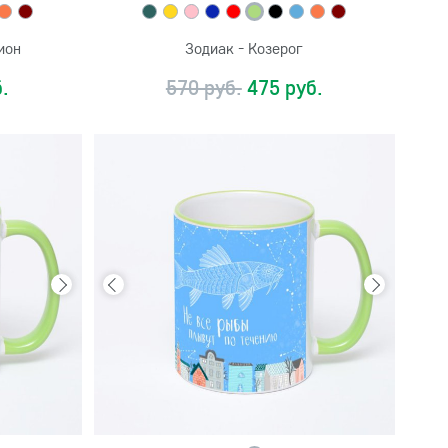
ион
Зодиак - Козерог
.
570 руб.
475 руб.