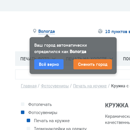
Вологда
10 пунктов 
Ваш город автоматически
определился как
Вологда
ПЕЧАТЬ ФОТО
ПЕЧАТЬ НА ХОЛСТЕ
ПО
Всё верно
Сменить город
Главная
/
Фотосувениры
/
Печать на кружке
/
Кружка с
Фотопечать
КРУЖКА 
Фотосувениры
Керамическа
Печать на кружке
качественны
Термонаклейки на одежду