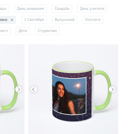
тдых
День рождения
Свадьба
День учителя
иака
1 Сентября
Выпускной
Коллеге
него
Дети
Студентам