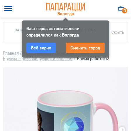
0
Вологда
Ваш город автоматически
ЗАКАЗ МОЖНО ЗАБРАТЬ В 10 ФОТОЦЕНТРАХ
Скрыть
определился как
ПАПАРАЦЦИ
Вологда
Всё верно
Сменить город
Главная
/
Фотосувениры
/
Печать на кружке
/
Кружка с розовой ручкой и ободком
/
Время работать!