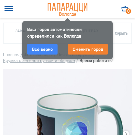
0
Вологда
Ваш город автоматически
ЗАКАЗ МОЖНО ЗАБРАТЬ В 10 ФОТОЦЕНТРАХ
Скрыть
определился как
ПАПАРАЦЦИ
Вологда
Всё верно
Сменить город
Главная
/
Фотосувениры
/
Печать на кружке
/
Кружка с зеленой ручкой и ободком
/
Время работать!