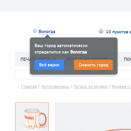
Вологда
10 пунктов 
Ваш город автоматически
определился как
Вологда
ПЕЧАТЬ ФОТО
ПЕЧАТЬ НА ХОЛСТЕ
ПО
Всё верно
Сменить город
Главная
/
Фотосувениры
/
Печать на кружке
/
Кружка с