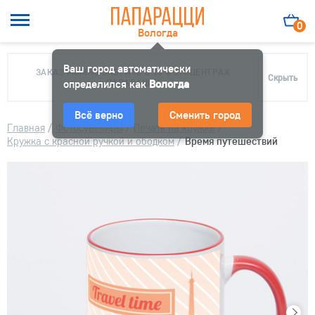
0
Вологда
Ваш город автоматически
ЗАКАЗ МОЖНО ЗАБРАТЬ В 10 ФОТОЦЕНТРАХ
Скрыть
определился как
ПАПАРАЦЦИ
Вологда
Всё верно
Сменить город
Главная
/
Фотосувениры
/
Печать на кружке
/
Кружка с красной ручкой и ободком
/
Время путешествий