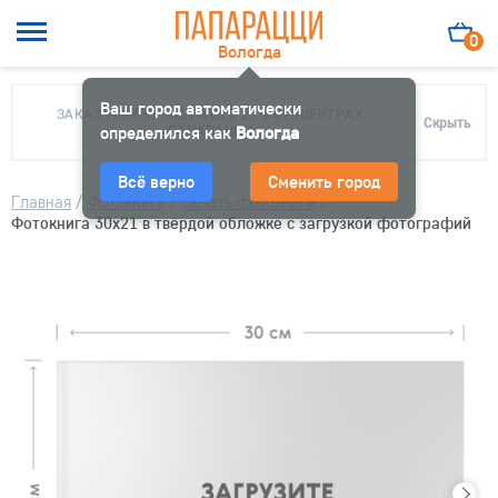
0
Вологда
Ваш город автоматически
ЗАКАЗ МОЖНО ЗАБРАТЬ В 10 ФОТОЦЕНТРАХ
Скрыть
определился как
ПАПАРАЦЦИ
Вологда
Всё верно
Сменить город
Главная
/
Фотокниги
/
Печать фотокниги
/
Фотокнига 30х21 в твёрдой обложке с загрузкой фотографий