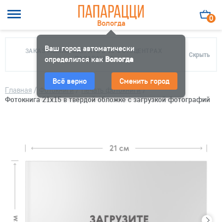
0
Вологда
Ваш город автоматически
ЗАКАЗ МОЖНО ЗАБРАТЬ В 10 ФОТОЦЕНТРАХ
Скрыть
определился как
ПАПАРАЦЦИ
Вологда
Всё верно
Сменить город
Главная
/
Фотокниги
/
Печать фотокниги
/
Фотокнига 21х15 в твёрдой обложке с загрузкой фотографий