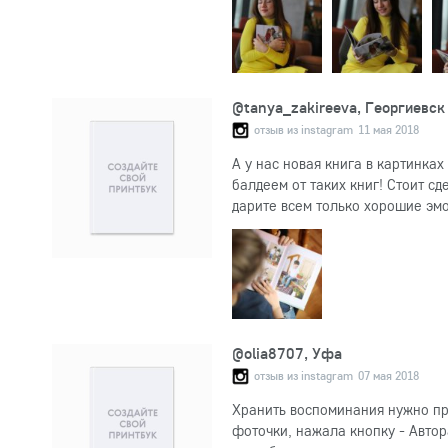
@tanya_zakireeva, Георгиевск
11 мая 2018
отзыв из instagram
А у нас новая книга в картинка
балдеем от таких книг! Стоит сд
дарите всем только хорошие эм
@olia8707, Уфа
07 мая 2018
отзыв из instagram
Хранить воспоминания нужно пра
фоточки, нажала кнопку - Авто