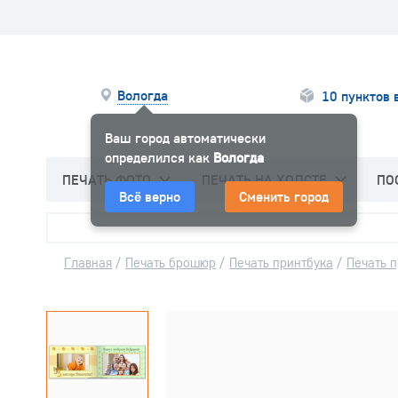
Вологда
10 пунктов 
Ваш город автоматически
определился как
Вологда
ПЕЧАТЬ ФОТО
ПЕЧАТЬ НА ХОЛСТЕ
ПО
Всё верно
Сменить город
Главная
/
Печать брошюр
/
Печать принтбука
/
Печать п