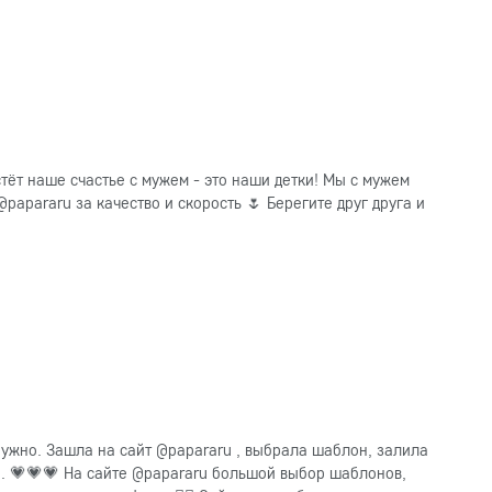
стёт наше счастье с мужем - это наши детки! Мы с мужем
papararu за качество и скорость 🌷 Берегите друг друга и
нужно. Зашла на сайт @papararu , выбрала шаблон, залила
. 💗💗💗 На сайте @papararu большой выбор шаблонов,