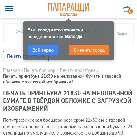
0
Вологда
Ваш город автоматически
ЗАКАЗ МОЖНО ЗАБРАТЬ В 10 ФОТОЦЕНТРАХ
Скрыть
определился как
ПАПАРАЦЦИ
Вологда
Всё верно
Сменить город
Печать принтбука
Главная
/
Печать брошюр
/
Печать принтбука
/
Печать принтбука 21х30 на мелованной бумаге в твёрдой
обложке с загрузкой изображений
ПЕЧАТЬ ПРИНТБУКА 21Х30 НА МЕЛОВАННОЙ
БУМАГЕ В ТВЁРДОЙ ОБЛОЖКЕ С ЗАГРУЗКОЙ
ИЗОБРАЖЕНИЙ
Полиграфическая брошюра размером 21х30 см в твёрдой
глянцевой обложке со страницами на мелованной бумаге. 24
страницы по умолчанию, с возможностью добавить до 90