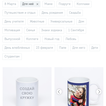
8 Марта
Для неё
Маме
Подруге
Коллажи
Путешествия и отдых
День рождения
Свадьба
День учителя
Животные
Универсальные
Дом
Мотивация
Семья
Знаки зодиака
1 Сентября
Выпускной
Коллеге
Новый год
Любовь
День влюблённых
23 февраля
Папе
Для него
Дети
Студентам