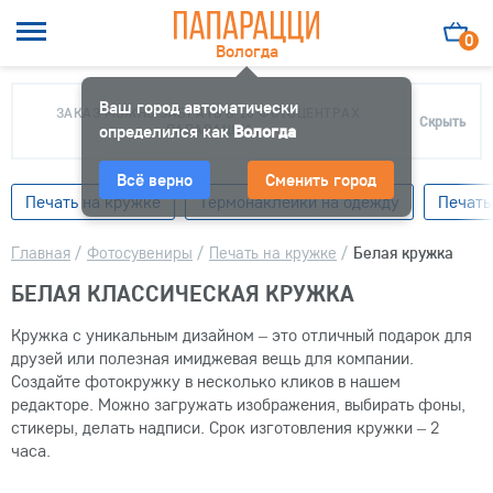
0
Вологда
Ваш город автоматически
ЗАКАЗ МОЖНО ЗАБРАТЬ В 10 ФОТОЦЕНТРАХ
Скрыть
определился как
ПАПАРАЦЦИ
Вологда
Всё верно
Сменить город
Печать на кружке
Термонаклейки на одежду
Печать
Главная
/
Фотосувениры
/
Печать на кружке
/
Белая кружка
БЕЛАЯ КЛАССИЧЕСКАЯ КРУЖКА
Кружка с уникальным дизайном – это отличный подарок для
друзей или полезная имиджевая вещь для компании.
Создайте фотокружку в несколько кликов в нашем
редакторе. Можно загружать изображения, выбирать фоны,
стикеры, делать надписи. Срок изготовления кружки – 2
часа.