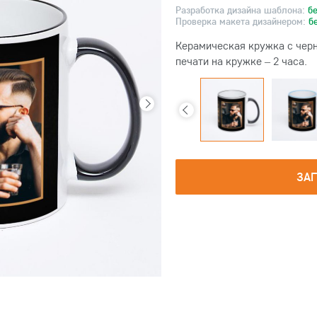
Разработка дизайна шаблона:
б
Проверка макета дизайнером:
б
Керамическая кружка с черн
печати на кружке – 2 часа.
ЗА