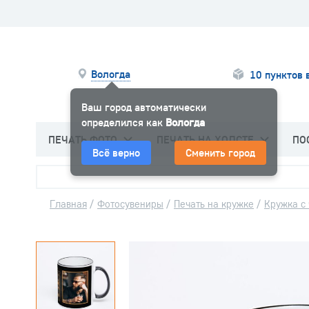
Вологда
10 пунктов 
Ваш город автоматически
определился как
Вологда
ПЕЧАТЬ ФОТО
ПЕЧАТЬ НА ХОЛСТЕ
ПО
Всё верно
Сменить город
Главная
/
Фотосувениры
/
Печать на кружке
/
Кружка с 