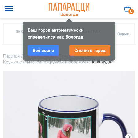
0
Вологда
Ваш город автоматически
ЗАКАЗ МОЖНО ЗАБРАТЬ В 10 ФОТОЦЕНТРАХ
Скрыть
определился как
ПАПАРАЦЦИ
Вологда
Всё верно
Сменить город
Главная
/
Фотосувениры
/
Печать на кружке
/
Кружка с тёмно-синей ручкой и ободком
/
Пора чудес