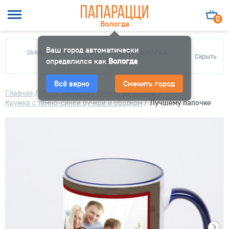
0
Вологда
Ваш город автоматически
ЗАКАЗ МОЖНО ЗАБРАТЬ В 10 ФОТОЦЕНТРАХ
Скрыть
определился как
ПАПАРАЦЦИ
Вологда
Всё верно
Сменить город
Главная
/
Фотосувениры
/
Печать на кружке
/
Кружка с тёмно-синей ручкой и ободком
/
Лучшему папочке