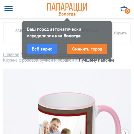
0
Вологда
Ваш город автоматически
ЗАКАЗ МОЖНО ЗАБРАТЬ В 10 ФОТОЦЕНТРАХ
Скрыть
определился как
ПАПАРАЦЦИ
Вологда
Всё верно
Сменить город
Главная
/
Фотосувениры
/
Печать на кружке
/
Кружка с розовой ручкой и ободком
/
Лучшему папочке