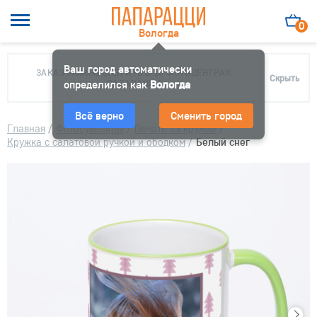
0
Вологда
Ваш город автоматически
ЗАКАЗ МОЖНО ЗАБРАТЬ В 10 ФОТОЦЕНТРАХ
Скрыть
определился как
ПАПАРАЦЦИ
Вологда
Всё верно
Сменить город
Главная
/
Фотосувениры
/
Печать на кружке
/
Кружка с салатовой ручкой и ободком
/
Белый снег