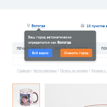
Вологда
10 пунктов 
Ваш город автоматически
определился как
Вологда
ПЕЧАТЬ ФОТО
ПЕЧАТЬ НА ХОЛСТЕ
ПО
Всё верно
Сменить город
Главная
/
Фотосувениры
/
Печать на кружке
/
Кружка с