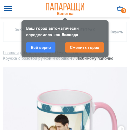
0
Вологда
Ваш город автоматически
ЗАКАЗ МОЖНО ЗАБРАТЬ В 10 ФОТОЦЕНТРАХ
Скрыть
определился как
ПАПАРАЦЦИ
Вологда
Всё верно
Сменить город
Главная
/
Фотосувениры
/
Печать на кружке
/
Кружка с розовой ручкой и ободком
/
Любимому папочке