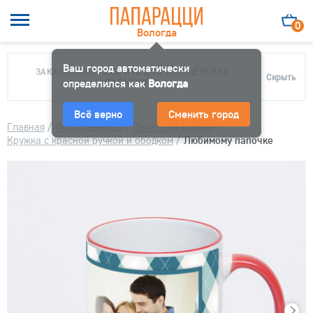
0
Вологда
Ваш город автоматически
ЗАКАЗ МОЖНО ЗАБРАТЬ В 10 ФОТОЦЕНТРАХ
Скрыть
определился как
ПАПАРАЦЦИ
Вологда
Всё верно
Сменить город
Главная
/
Фотосувениры
/
Печать на кружке
/
Кружка с красной ручкой и ободком
/
Любимому папочке