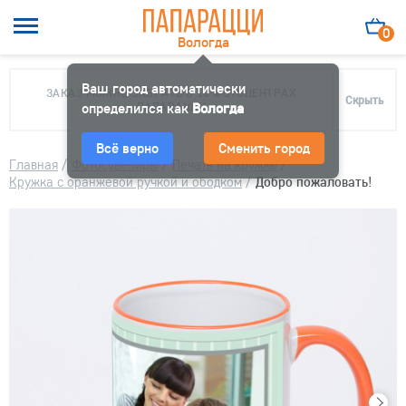
0
Вологда
Ваш город автоматически
ЗАКАЗ МОЖНО ЗАБРАТЬ В 10 ФОТОЦЕНТРАХ
Скрыть
определился как
ПАПАРАЦЦИ
Вологда
Всё верно
Сменить город
Главная
/
Фотосувениры
/
Печать на кружке
/
Кружка с оранжевой ручкой и ободком
/
Добро пожаловать!