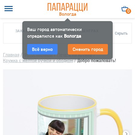
0
Вологда
Ваш город автоматически
ЗАКАЗ МОЖНО ЗАБРАТЬ В 10 ФОТОЦЕНТРАХ
Скрыть
определился как
ПАПАРАЦЦИ
Вологда
Всё верно
Сменить город
Главная
/
Фотосувениры
/
Печать на кружке
/
Кружка с желтой ручкой и ободком
/
Добро пожаловать!