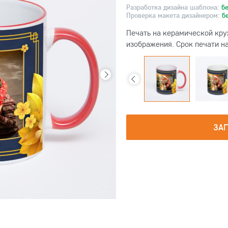
Разработка дизайна шаблона:
б
Проверка макета дизайнером:
б
Печать на керамической кру
изображения. Срок печати на
ЗА