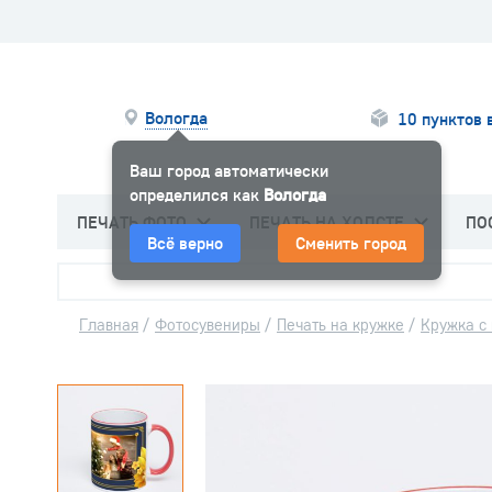
Вологда
10 пунктов 
Ваш город автоматически
определился как
Вологда
ПЕЧАТЬ ФОТО
ПЕЧАТЬ НА ХОЛСТЕ
ПО
Всё верно
Сменить город
Главная
/
Фотосувениры
/
Печать на кружке
/
Кружка с 