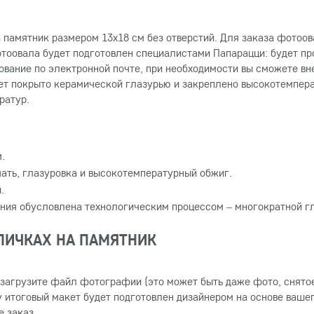
 памятник размером 13х18 см без отверстий. Для заказа фотоо
фотоовала будет подготовлен специалистами Папарацци: будет 
сование по электронной почте, при необходимости вы сможете в
дет покрыто керамической глазурью и закреплено высокотемпер
ратур.
.
ать, глазуровка и высокотемпературный обжиг.
.
ения обусловлена технологическим процессом – многократной г
БЛИЧКАХ НА ПАМЯТНИК
- загрузите файл фотографии (это может быть даже фото, снято
у итоговый макет будет подготовлен дизайнером на основе вашег
е заказ.