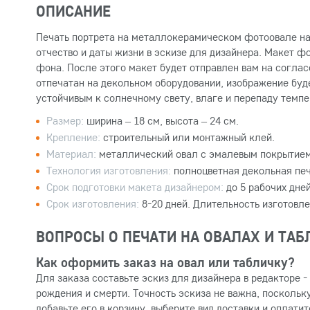
ОПИСАНИЕ
Печать портрета на металлокерамическом фотоовале на
отчество и даты жизни в эскизе для дизайнера. Макет 
фона. После этого макет будет отправлен вам на согла
отпечатан на декольном оборудовании, изображение бу
устойчивым к солнечному свету, влаге и перепаду темпе
Размер:
ширина – 18 см, высота – 24 см.
Крепление:
строительный или монтажный клей.
Материал:
металлический овал с эмалевым покрытием
Технология изготовления:
полноцветная декольная печ
Срок подготовки макета дизайнером:
до 5 рабочих дней
Срок изготовления:
8-20 дней. Длительность изготовл
ВОПРОСЫ О ПЕЧАТИ НА ОВАЛАХ И ТА
Как оформить заказ на овал или табличку?
Для заказа составьте эскиз для дизайнера в редакторе 
рождения и смерти. Точность эскиза не важна, поскольк
добавьте его в корзину, выберите вид доставки и оплатит