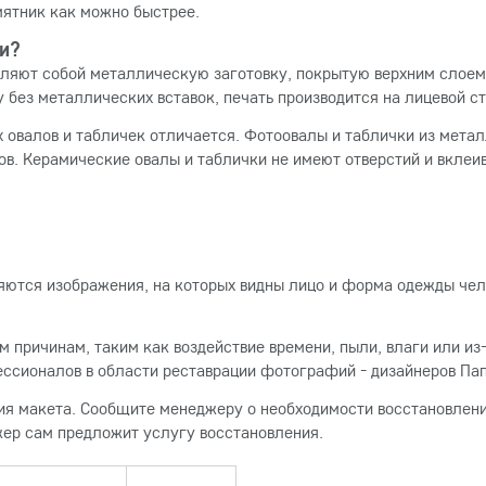
мятник как можно быстрее.
и?
яют собой металлическую заготовку, покрытую верхним слоем 
без металлических вставок, печать производится на лицевой ст
 овалов и табличек отличается. Фотоовалы и таблички из мета
ов. Керамические овалы и таблички не имеют отверстий и вкле
ются изображения, на которых видны лицо и форма одежды чел
 причинам, таким как воздействие времени, пыли, влаги или из
ссионалов в области реставрации фотографий - дизайнеров Па
ия макета. Сообщите менеджеру о необходимости восстановлен
ер сам предложит услугу восстановления.