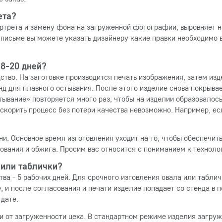
ета?
ртрета и замену фона на загруженной фотографии, выровняет на
м письме вы можете указать дизайнеру какие правки необходимо 
 8-20 дней?
дство. На заготовке производится печать изображения, затем и
нд для плавного остывания. После этого изделие снова покрывае
ание» повторяется много раз, чтобы на изделии образовалось 
корить процесс без потери качества невозможно. Например, есл
ни. Основное время изготовления уходит на то, чтобы обеспечи
ования и обжига. Просим вас относится с пониманием к техноло
 или таблички?
ва - 5 рабочих дней. Для срочного изговления овала или таблич
, и после согласования и печати изделие попадает со стенда в 
 дате.
ти от загруженности цеха. В стандартном режиме изделия загруж