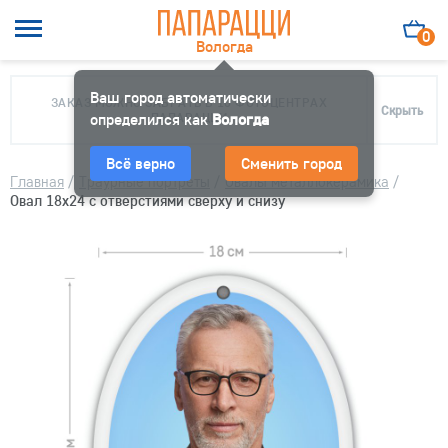
0
Вологда
Ваш город автоматически
ЗАКАЗ МОЖНО ЗАБРАТЬ В 10 ФОТОЦЕНТРАХ
Скрыть
определился как
ПАПАРАЦЦИ
Вологда
Всё верно
Сменить город
Главная
/
Траурные портреты
/
Овалы металлокерамика
/
Овал 18х24 с отверстиями сверху и снизу