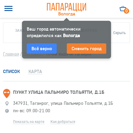
0
Вологда
Ваш город автоматически
ЗАКАЗ МОЖНО ЗАБРАТЬ В 10 ФОТОЦЕНТРАХ
Скрыть
определился как
ПАПАРАЦЦИ
Вологда
Всё верно
Сменить город
Главная
/
Доставка
/
Точки выдачи Таганрог
СПИСОК
КАРТА
ПУНКТ УЛИЦА ПАЛЬМИРО ТОЛЬЯТТИ, Д.1Б
347931, Таганрог, улица Пальмиро Тольятти, д.1Б
пн-вс: 09.00-21.00
Показать на карте
Как добраться