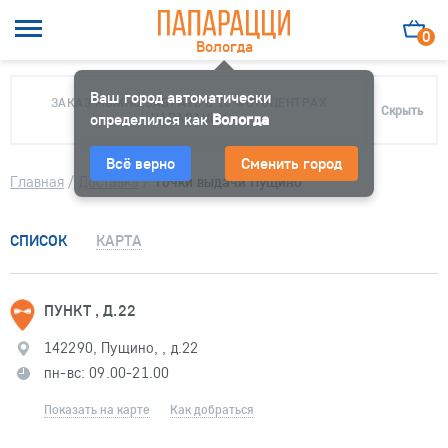
0
Вологда
Ваш город автоматически
ЗАКАЗ МОЖНО ЗАБРАТЬ В 10 ФОТОЦЕНТРАХ
Скрыть
определился как
ПАПАРАЦЦИ
Вологда
Всё верно
Сменить город
Главная
/
Доставка
/
Точки выдачи Пущино
СПИСОК
КАРТА
ПУНКТ , Д.22
142290, Пущино, , д.22
пн-вс: 09.00-21.00
Показать на карте
Как добраться