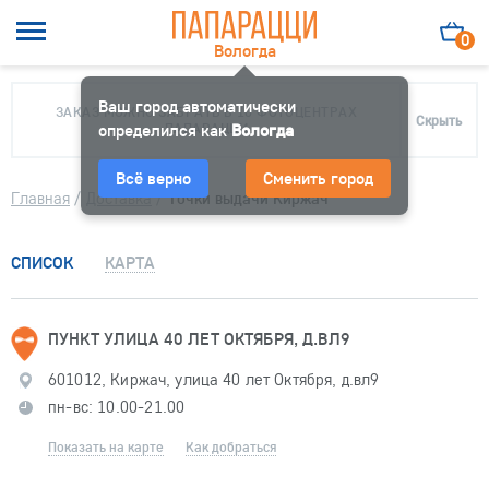
0
Вологда
Ваш город автоматически
ЗАКАЗ МОЖНО ЗАБРАТЬ В 10 ФОТОЦЕНТРАХ
Скрыть
определился как
ПАПАРАЦЦИ
Вологда
Всё верно
Сменить город
Главная
/
Доставка
/
Точки выдачи Киржач
СПИСОК
КАРТА
ПУНКТ УЛИЦА 40 ЛЕТ ОКТЯБРЯ, Д.ВЛ9
601012, Киржач, улица 40 лет Октября, д.вл9
пн-вс: 10.00-21.00
Показать на карте
Как добраться