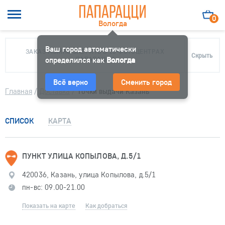
0
Вологда
Ваш город автоматически
ЗАКАЗ МОЖНО ЗАБРАТЬ В 10 ФОТОЦЕНТРАХ
Скрыть
определился как
ПАПАРАЦЦИ
Вологда
Всё верно
Сменить город
Главная
/
Доставка
/
Точки выдачи Казань
СПИСОК
КАРТА
ПУНКТ УЛИЦА КОПЫЛОВА, Д.5/1
420036, Казань, улица Копылова, д.5/1
пн-вс: 09.00-21.00
Показать на карте
Как добраться