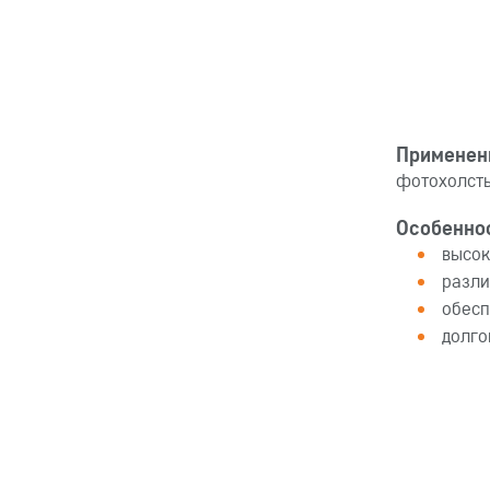
Применен
фотохолсты
Особенно
высок
разли
обесп
долго