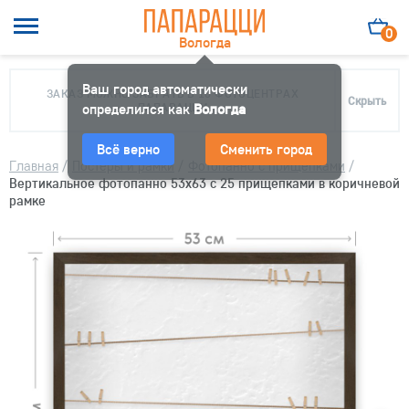
0
Вологда
Ваш город автоматически
ЗАКАЗ МОЖНО ЗАБРАТЬ В 10 ФОТОЦЕНТРАХ
Скрыть
определился как
ПАПАРАЦЦИ
Вологда
Всё верно
Сменить город
Главная
/
Постеры и рамки
/
Фотопанно с прищепками
/
Вертикальное фотопанно 53x63 с 25 прищепками в коричневой
рамке